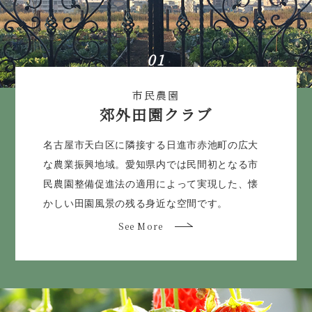
01
市民農園
郊外田園クラブ
名古屋市天白区に隣接する日進市赤池町の広大
な農業振興地域。愛知県内では民間初となる市
民農園整備促進法の適用によって実現した、懐
かしい田園風景の残る身近な空間です。
See More